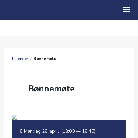
HJEM
OM OSS
Kalender
/
Bønnemøte
AKTIVITETER
KALENDER
Bønnemøte
FRIBU
GI EN GAVE
UTLEIE
DIVERSE
Mandag 28. april (18:00 — 18:45)