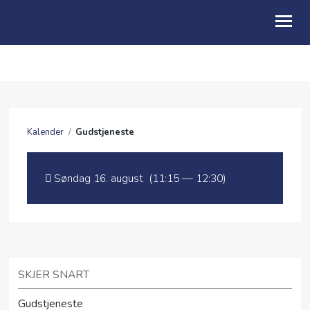
HJEM
OM OSS
Kalender
/
Gudstjeneste
AKTIVITETER
KALENDER
Søndag 16. august (11:15 — 12:30)
FRIBU
GI EN GAVE
UTLEIE
SKJER SNART
DIVERSE
Gudstjeneste